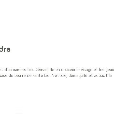
cueil
L’institut
Nos prestations
Nos produits
dra
at d’hamamelis bio. Démaquille en douceur le visage et les yeux
ase de beurre de karité bio. Nettoie, démaquille et adoucit la